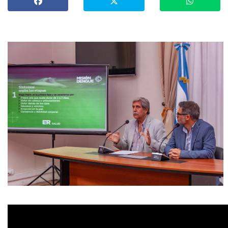
»
Provinciales
»
Salud
»
Cultura
»
Economía
»
Espectáculos
»
Internacionales
»
Judiciales
»
Política