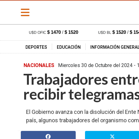
» PORTADA
$ 1470
/
$ 1520
$ 1520
/
$ 15
U$D OFIC
U$D BL
» Deportes
DEPORTES
EDUCACIÓN
INFORMACIÓN GENERA
» Educación
» Información
NACIONALES
Miercoles 30 de Octubre del 20
General
Trabajadores entr
» Locales
» Nacionales
recibir telegrama
» Policiales
» Provinciales
El Gobierno avanza con la disolución del Ente 
» Salud
país, algunos trabajadores del organismo com
» Cultura
» Economía