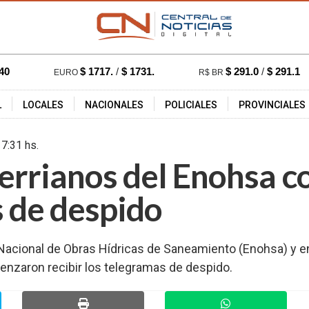
40
$ 1717.
/
$ 1731.
$ 291.0
/
$ 291.1
EURO
R$ BR
L
LOCALES
NACIONALES
POLICIALES
PROVINCIALES
24 - 17:31 hs.
828
errianos del Enohsa 
s de despido
Nacional de Obras Hídricas de Saneamiento (Enohsa) y en E
enzaron recibir los telegramas de despido.