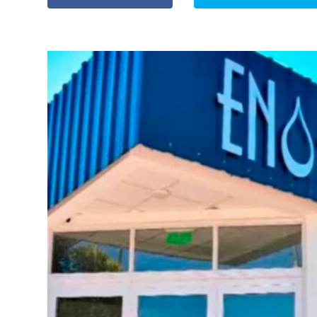
» Espectáculos
»
Internacionales
» Judiciales
» Política