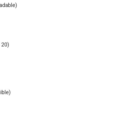
ladable)
l 20)
ible)