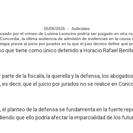
26/05/2026 - Judiciales
cusado por el crimen de Luisina Leoncino podría ser juzgado en otra ci
oncordia, la última audiencia de admisión de evidencias en la causa q
etapa previa al juicio por jurados en la que el juez técnico define qué
o que tiene como único detenido a Horacio Rafael Benítez,
 parte de la fiscalía, la querella y la defensa, los abog
, es decir, que el juicio por jurados no se realice en Conc
, el planteo de la defensa se fundamenta en la fuerte rep
diendo que ello podría afectar la imparcialidad de los futu